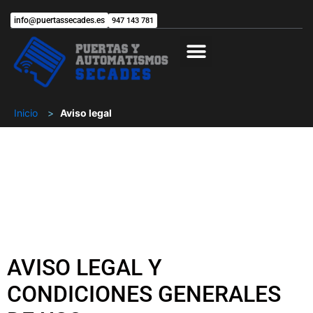
info@puertassecades.es
947 143 781
Trabaja con nosotros
Inicio
>
Aviso legal
Aviso Legal
AVISO LEGAL Y
CONDICIONES GENERALES