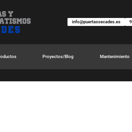
info@puertassecades.es
9
roductos
Proyectos/Blog
Mantenimiento
rtas Industri