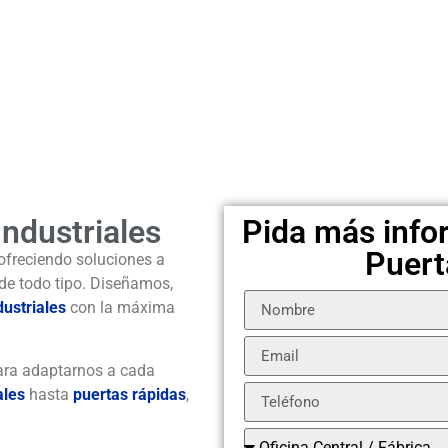
Industriales
Pida más info
Puert
freciendo soluciones a
e todo tipo. Diseñamos,
dustriales
con la máxima
ra adaptarnos a cada
ales
hasta
puertas rápidas
,