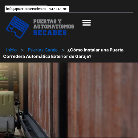
info@puertassecades.es
947 143 781
Trabaja con nosotros
Inicio
>
Puertas Garaje
>
¿Cómo Instalar una Puerta
Corredera Automática Exterior de Garaje?