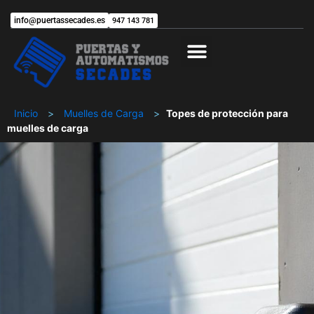
info@puertassecades.es
947 143 781
Trabaja con nosotros
Inicio
>
Muelles de Carga
>
Topes de protección para
muelles de carga